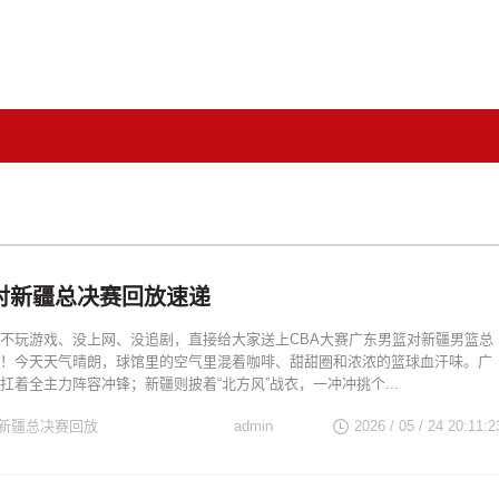
对新疆总决赛回放速递
不玩游戏、没上网、没追剧，直接给大家送上CBA大赛广东男篮对新疆男篮总
！今天天气晴朗，球馆里的空气里混着咖啡、甜甜圈和浓浓的篮球血汗味。广
扛着全主力阵容冲锋；新疆则披着“北方风”战衣，一冲冲挑个...
新疆总决赛回放
admin
2026 / 05 / 24 20:11:2