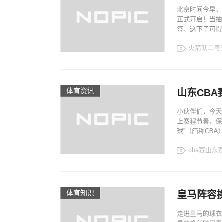
北京时间今早，
正式开启！当抽
签，这下子可得好
火箭队二号
体育资讯
山东CB
小伙伴们，今天
上赛程节奏，保
球”（简称CBA）
cba赛山东
体育知识
皇马阵容
走进皇马的球衣