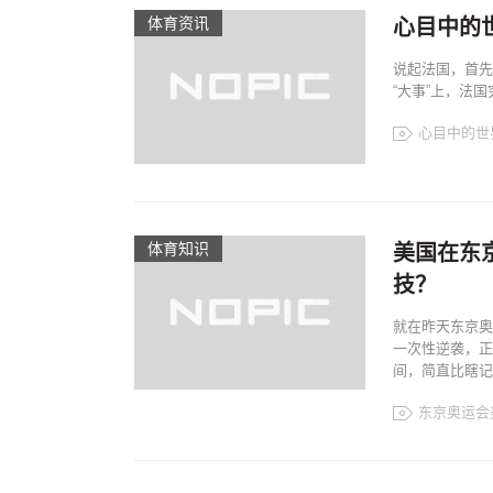
体育资讯
心目中的
说起法国，首先
“大事”上，法国
心目中的世
体育知识
美国在东
技？
就在昨天东京奥
一次性逆袭，正
间，简直比瞎记得
东京奥运会