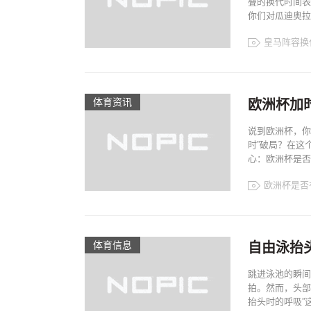
叠的换代时间表
你们对瓜迪奥拉
皇马阵容换
体育资讯
欧洲杯加
说到欧洲杯，你
时”破局？在这
心：欧洲杯是否
欧洲杯是否
体育信息
自由泳抬
跳进泳池的瞬间
拍。然而，头部
抬头时的呼吸”这