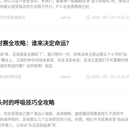
。别以为这只是老泪点，老铁们，跟着我一起翻翻这张“皇马穿梭机”吧，保证
布隆公道受指正的方式再不外行。P.S.这张表格我已经...
代时间表格图片
admin
2026 / 05 / 24 14:15:3
时赛全攻略：谁来决定命运？
说“哇，足球真是太精彩了”，我只想问一句：你有没有注意过那五个小节的“加
个舞台上，几球的争夺对球迷来说，往往决定命运；这也正是我们今天要聊的核
真的有加时赛？当然有啊！但这...
有加时赛项目
admin
2026 / 05 / 24 13:26:4
头时的呼吸技巧全攻略
，你会发现自己像个海边小海豚，身体顺畅、腿部摆动得像是经久不息的节
抬高呼吸时，总有那么几个让你抓狂的小坑。别慌，咱们今天就来拆穿“自由泳
件事儿，让你从“头还没抬起来”灵...