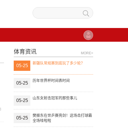
体育资讯
MORE>
新疆队常规赛到底玩了多少轮？
05-25
历年世界杯时间表时间
05-25
山东女射击冠军的那些事儿
05-25
3
樊振东在世乒赛亮剑！这场击打球霸
05-25
全场哇啦啦