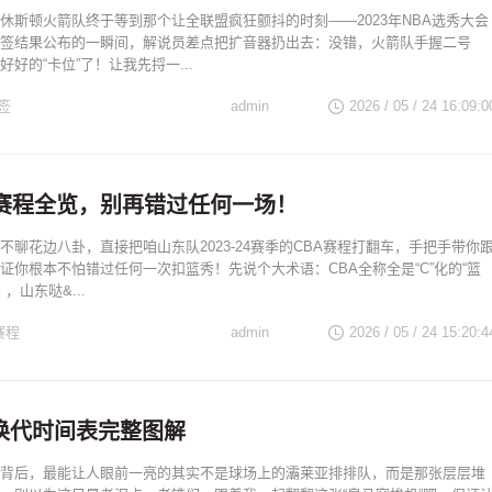
休斯顿火箭队终于等到那个让全联盟疯狂颤抖的时刻——2023年NBA选秀大会
签结果公布的一瞬间，解说员差点把扩音器扔出去：没错，火箭队手握二号
好的“卡位”了！让我先捋一...
签
admin
2026 / 05 / 24 16:09:0
A赛程全览，别再错过任何一场！
不聊花边八卦，直接把咱山东队2023-24赛季的CBA赛程打翻车，手把手带你
证你根本不怕错过任何一次扣篮秀！先说个大术语：CBA全称全是“C”化的“篮
，山东哒&...
赛程
admin
2026 / 05 / 24 15:20:4
换代时间表完整图解
背后，最能让人眼前一亮的其实不是球场上的灞莱亚排排队，而是那张层层堆