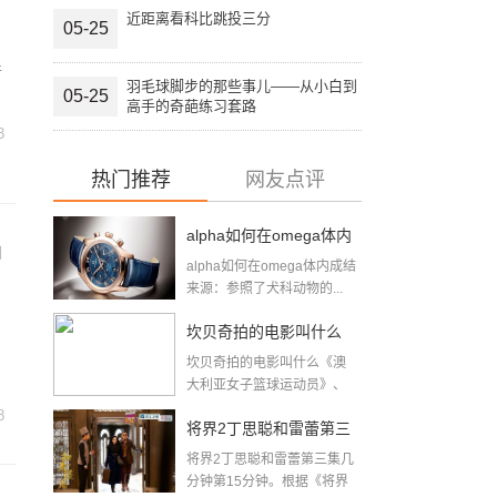
近距离看科比跳投三分
05-25
件
羽毛球脚步的那些事儿——从小白到
05-25
高手的奇葩练习套路
3
热门推荐
网友点评
alpha如何在omega体内
神
alpha如何在omega体内成结
成结(顶开OMEGA腔道
来源：参照了犬科动物的...
成结疼哭的简单介绍)
坎贝奇拍的电影叫什么
坎贝奇拍的电影叫什么《澳
(伊丽莎白坎贝奇)
大利亚女子篮球运动员》、
《品味人...
8
将界2丁思聪和雷蕾第三
将界2丁思聪和雷蕾第三集几
集几分钟(将界2第3集酒
分钟第15分钟。根据《将界