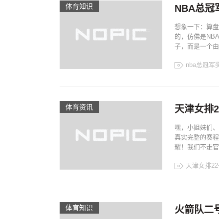
体育知识
NBA总
想象一下：算盘
的，仿佛是NB
子，而是一个由
nba总冠
体育资讯
天津女排2
嘿，小姐妹们、
真实完整的赛程
耀！我们不走官
天津女排2
体育知识
火箭队二