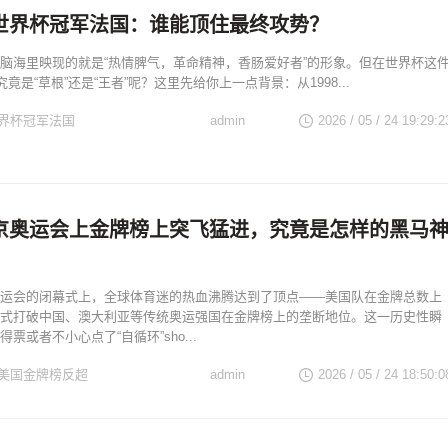
世界杯冠军法国：谁能顶住最终攻势？
脑海里映现的就是“热情脾气，革命精神，香肠爱好者”的形象。但在世界杯这
究竟是“草根”还是“王者”呢？这里先给你上一点背景：从1998...
界杯冠军法国
admin
2026 / 05 / 24 19:29:2
京奥运会上金牌榜上突飞猛进，究竟是怎样的黑马
运会的闭幕式上，全球体育迷的热血沸腾达到了顶点——美国队在金牌总数上
式打破中国、澳大利亚等传统奥运强国在金牌榜上的垄断地位。这一历史性瞬
票或者不小心点了“自循环”sho...
美国金牌榜反超
admin
2026 / 05 / 24 18:50:0