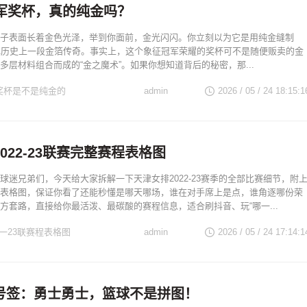
冠军奖杯，真的纯金吗？
子表面长着金色光泽，举到你面前，金光闪闪。你立刻以为它是用纯金缝制
A历史上一段金箔传奇。事实上，这个象征冠军荣耀的奖杯可不是随便贩卖的金
多层材料组合而成的“金之魔术”。如果你想知道背后的秘密，那...
军奖杯是不是纯金的
admin
2026 / 05 / 24 18:15:1
022-23联赛完整赛程表格图
球迷兄弟们，今天给大家拆解一下天津女排2022-23赛季的全部比赛细节，附
表格图，保证你看了还能秒懂是哪天哪场，谁在对手席上是点，谁角逐哪份荣
方套路，直接给你最活泼、最碳酸的赛程信息，适合刷抖音、玩“哪一...
2一23联赛程表格图
admin
2026 / 05 / 24 17:14:1
号签：勇士勇士，篮球不是拼图！