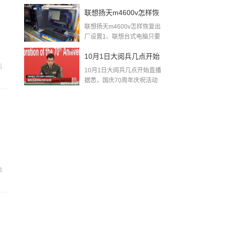
2》...
店打扑克)
联想扬天m4600v怎样恢
联想扬天m4600v怎样恢复出
复出厂设置(联想
厂设置1、联想台式电脑只要
开机...
m4600v)
10月1日大阅兵几点开始
6
10月1日大阅兵几点开始直播
直播(2019年阅兵直播)
据悉，国庆70周年庆祝活动
的...
上
4