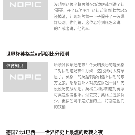
没想到这位老将居然在场边跟裁判讲了句
“哥哥，开个玩笑吧”！这句话简直比垃圾场
还掉渣，让现场气氛一下子提升了一波爆
炸级别。你们猜，这位老将到底怎么说
的？或者说，他的&...
世界杯英格兰vs伊朗比分预测
哈喽各位球迷老铁！今天咱要唠的是英格
体育知识
兰对伊朗这场神仙打架！这比赛可太有意
思了，英格兰的英超刺客们遇上伊朗的东
方之狼，想想就让人鸡皮疙瘩起一身！先
说说历史战绩吧，英格兰和伊朗这对冤家
可真是相爱相杀。过去交手英格兰胜多负
少，但伊朗可不是好惹的主，特别是他们
的铁桶...
德国7比1巴西——世界杯史上最燃的反转之夜