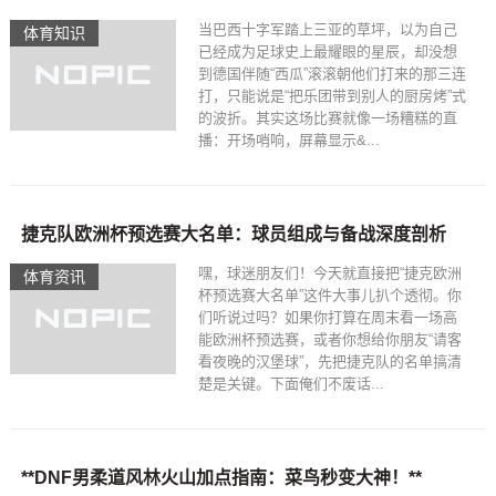
当巴西十字军踏上三亚的草坪，以为自己
体育知识
已经成为足球史上最耀眼的星辰，却没想
到德国伴随“西瓜”滚滚朝他们打来的那三连
打，只能说是“把乐团带到别人的厨房烤”式
的波折。其实这场比赛就像一场糟糕的直
播：开场哨响，屏幕显示&...
捷克队欧洲杯预选赛大名单：球员组成与备战深度剖析
嘿，球迷朋友们！今天就直接把“捷克欧洲
体育资讯
杯预选赛大名单”这件大事儿扒个透彻。你
们听说过吗？如果你打算在周末看一场高
能欧洲杯预选赛，或者你想给你朋友“请客
看夜晚的汉堡球”，先把捷克队的名单搞清
楚是关键。下面俺们不废话...
**DNF男柔道风林火山加点指南：菜鸟秒变大神！**