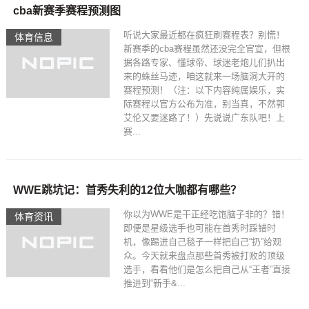
cba新赛季赛程预测图
听说大家最近都在疯狂刷赛程表？别慌！
体育信息
新赛季的cba赛程虽然还没完全官宣，但根
据各路专家、懂球帝、球迷老炮儿们扒出
来的蛛丝马迹，咱这就来一场脑洞大开的
赛程预测！（注：以下内容纯属娱乐，实
际赛程以官方公布为准，别当真，不然郭
艾伦又要迷路了！）先说说广东队吧！上
赛...
WWE跳坑记：首秀失利的12位大咖都有哪些？
你以为WWE是干正经吃饱脑子非的？错！
体育资讯
即便是星级选手也可能在首秀时踩错时
机，像踢进自己毯子一样把自己“扔”给观
众。今天就来盘点那些首秀被打败的顶级
选手，看看他们是怎么把自己从“王者”直接
推进到“新手&...