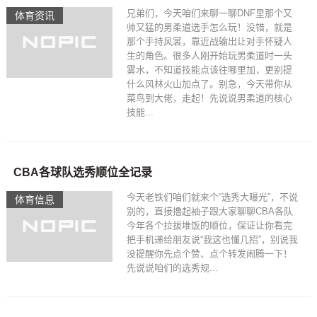
兄弟们，今天咱们来聊一聊DNF里那个又
体育资讯
帅又猛的男柔道选手怎么玩！没错，就是
那个手持风裳，靠近战输出让对手怀疑人
生的角色。很多人刚开始玩男柔道时一头
雾水，不知道技能点该往哪里加，更别提
什么风林火山加点了。别急，今天带你从
菜鸟到大佬，走起！先说说男柔道的核心
技能...
CBA各球队选秀顺位全记录
今天老铁们咱们就来个“选秀大曝光”，不说
体育信息
别的，直接撸起袖子跟大家聊聊CBA各队
今年各个拉拔堆饭的顺位，保证让你看完
把手机递给朋友说“我这也懂几招”，别说我
没提醒你先点个赞、点个转发闹腾一下！
先说说咱们的选秀规...