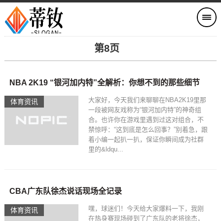
第8页
NBA 2K19 “银河加内特”全解析：你想不到的那些细节
大家好，今天我们来聊聊在NBA2K19里那
体育资讯
一段被网友戏称为“银河加内特”的神奇组
合。也许你在游戏里遇到过这对组合，不
禁惊呼：“这到底是怎么回事？”别着急，跟
着小编一起扒一扒，保证你瞬间成为社群
里的&ldqu...
CBA广东队徐杰说话现场全记录
嘿，球迷们！今天给大家爆料一下，我刚
体育资讯
在热身赛现场碰到了广东队的老将徐杰，