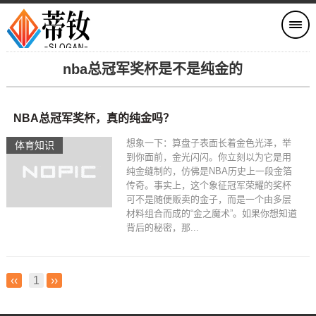
nba总冠军奖杯是不是纯金的
NBA总冠军奖杯，真的纯金吗？
想象一下：算盘子表面长着金色光泽，举
体育知识
到你面前，金光闪闪。你立刻以为它是用
纯金缝制的，仿佛是NBA历史上一段金箔
传奇。事实上，这个象征冠军荣耀的奖杯
可不是随便贩卖的金子，而是一个由多层
材料组合而成的“金之魔术”。如果你想知道
背后的秘密，那...
‹‹
1
››