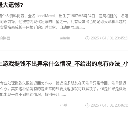
最大遗憾?
个人资料梅西，全名LionelMessi，出生于1987年6月24日，是阿根廷的一名
司职前锋。他被誉为现代足球的巨星之一，拥有极其出色的足球天赋和卓越的
背景梅西成长于阿根廷的足球世家，自幼便展现出...
的梅西
admin
2025 / 04 / 01 23:45:2
上游戏提钱不出异常什么情况_不给出的总有办法_
专业处理提款失败被退回怎么办，最近很多朋友在问注单异常传回，注单延迟
么办，其实这种情况有的是正常的只要找客服就可以解决了，但是如果是极端
出现一直不到账的情况，特别是几......
小莫
2025 / 04 / 01 23:46:3