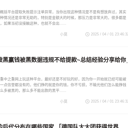
概括平台提取失败提示注单异常，当你出现这种情况是不是有想放弃过，其实
种情况还是非常无助的，特别是金额大的时候，那压力是非常大的，很多都是
如果当初没接触这种，也就不会出......
小莫
2025 / 04 / 01 23:46:3
被黑赢钱被黑数据违规不给提款~总结经验分享给你
重中之重网上玩这种平台，最好还是不好玩的好，因为你一开始就已经可能被
一点信誉都没有的，他们挣的就是你的钱，你不亏损，不输光他们怎么能挣钱
多被黑的，那么多不能出款的黑平......
小莫
2025 / 04 / 01 23:46:3
的后代分布在哪些国家 「德国队太太团获得世界