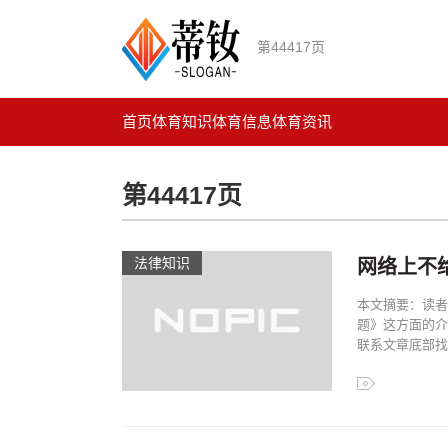
第44417页
首页
体育知识
体育信息
体育资讯
第44417页
法律知识
网络上不
本文摘要：读者
题》这方面的介
联系文章底部找我