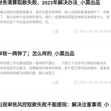
财务清算取款失败、2023年解决办法_小莫出品
编注碰到问题就要解决，其实也是非常简单，网上出现取款通道维护了，导致
了，面对这种不给出款的情况，我们一定要辨别清楚这种情况本质是什么，其
玩的这个平台是没有保障的，也,......
小莫
2025 / 04 / 01 23:46:3
审核一两钟了；怎么样的_小莫出品
导读网上平台嬴钱提现一直审核不通过，，下面几个办法可以帮助你解决办
间就是找平台解决，找客服询问具体的原因，是不是正常的系统维护，或者其
能帮助你解决出款问题，那么就是正......
小莫
2025 / 04 / 01 23:46:3
出现审核风控取款失败不能提现：解决注意事项_小