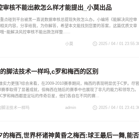
控审核不能出款怎么样才能提出_小莫出品
重点碰到平台被黑一直说数据审核总提现失败怎么办。小编将《能解决风控审
相关内容，分享给我，为你解答，希望本文能找到您要的答案，这篇优质文章
~能解决风控审核不能出款怎样整......
小莫
2025 / 04 / 01 23:55:3
西的脚法技术一样吗,c罗和梅西的区别
谁实力更强?综合来看，在2009-2010赛季期间，梅西的表现明显优于C罗。尽
-2008赛季取得了显著成就，但梅西在随后的赛季中也展现了非凡的能力和领导力。
C罗和梅西都是足坛的传奇巨星，他们各自在不同的赛...
的脚法技术一样吗
admin
2025 / 04 / 01 23:41:3
夕的梅西,世界杯诸神黄昏之梅西:球王最后一舞,能否