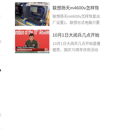
2》...
店打扑克)
联想扬天m4600v怎样恢
联想扬天m4600v怎样恢复出
著
复出厂设置(联想
厂设置1、联想台式电脑只要
开机...
m4600v)
10月1日大阅兵几点开始
3
10月1日大阅兵几点开始直播
直播(2019年阅兵直播)
据悉，国庆70周年庆祝活动
的...
小
2