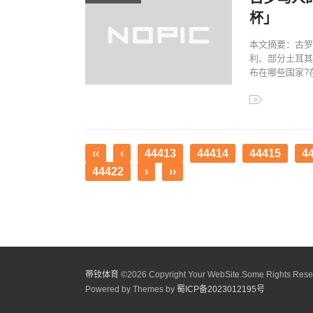
杯」
本文摘要：古罗
利、部分土耳其
布在哪些国家?
‹‹
‹
44413
44414
44415
4
44422
›
››
蒂钕体育
©
2026 Copyright Your WebSite.Some Rights Rese
Powered by Themes by
蜀ICP备2023012195号