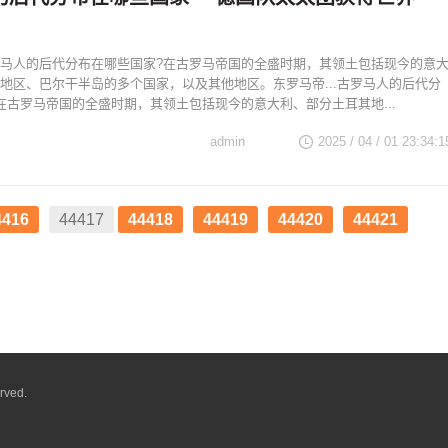
马人的后代分布在哪些国家?在古罗马帝国的全盛时期，其领土包括现今的意
地区、巴尔干半岛的多个国家，以及其他地区。东罗马帝...古罗马人的后代分
在古罗马帝国的全盛时期，其领土包括现今的意大利、部分土耳其地...
admin
2025 / 04 / 01 23:34:1
4416
44417
44418
44419
44420
44421
rved.