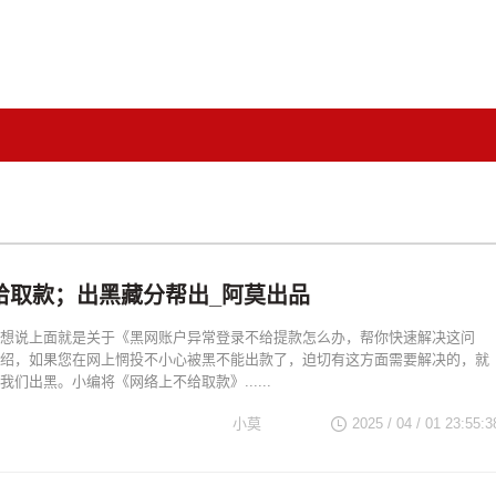
给取款；出黑藏分帮出_阿莫出品
想说上面就是关于《黑网账户异常登录不给提款怎么办，帮你快速解决这问
绍，如果您在网上惘投不小心被黑不能出款了，迫切有这方面需要解决的，就
们出黑。小编将《网络上不给取款》......
小莫
2025 / 04 / 01 23:55:3