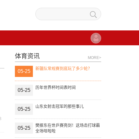
体育资讯
MORE>
新疆队常规赛到底玩了多少轮？
05-25
历年世界杯时间表时间
05-25
山东女射击冠军的那些事儿
05-25
8
樊振东在世乒赛亮剑！这场击打球霸
05-25
全场哇啦啦