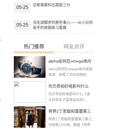
近距离看科比跳投三分
05-25
羽毛球脚步的那些事儿——从小白到
05-25
高手的奇葩练习套路
8
热门推荐
网友点评
alpha如何在omega体内
alpha如何在omega体内成结
成结(顶开OMEGA腔道
来源：参照了犬科动物的...
管
成结疼哭的简单介绍)
坎贝奇拍的电影叫什么
坎贝奇拍的电影叫什么《澳
(伊丽莎白坎贝奇)
6
大利亚女子篮球运动员》、
《品味人...
将界2丁思聪和雷蕾第三
将界2丁思聪和雷蕾第三集几
集几分钟(将界2第3集酒
分钟第15分钟。根据《将界