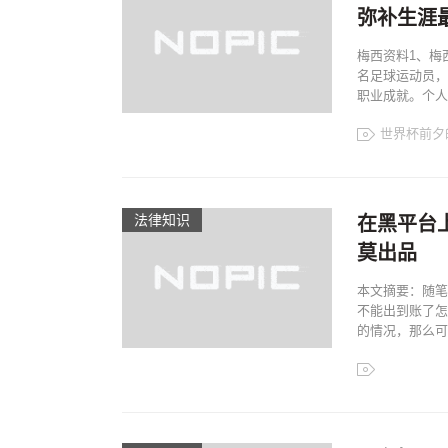
弥补生涯
梅西资料1、梅西
名足球运动员，
职业成就。个人
世界杯前夕
法律知识
在黑平台
莫出品
本文摘要：随笔
不能出到账了怎
的情况，那么可能