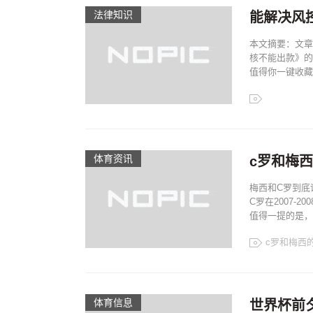
法律知识
能解决风
本文摘要：文章
核不能出款》的
值得你一键收藏哦
体育资讯
c罗和梅
梅西和C罗到底
C罗在2007
值得一提的是，
c罗和梅西
体育信息
世界杯前