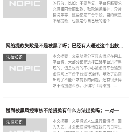
的行为，比如：不要重复，平台客服要求
充值相同金额出款，取款通道维护，异常
情况等等，这些都是平台手段，目的就是
不给提款，也就是你自己玩的这个......
网络提款失败是不是被黑了呀；已经有人通过这个出款_阿莫出品
本文摘要：文章随笔分享真实情况在网上
法律知识
平台资，大部分都是选择正路平台进行整
理的，但是也有的不小心被虚假平台谝到
虚假网上平台平台进行操作，导致了后面
出现了不能正常提款的问题，还有很多异
常不给提怎么办。小编将《网络提......
碰到被黑风控审核不给提款有什么方法出款吗；一对一解决出黑_阿莫出品
本文摘要：文章概述人生且行且慎行，因
法律知识
为失去，才会更懂得珍惜在我们的日常生