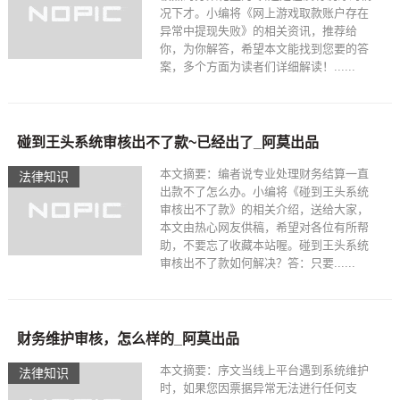
况下才。小编将《网上游戏取款账户存在
异常中提现失败》的相关资讯，推荐给
你，为你解答，希望本文能找到您要的答
案，多个方面为读者们详细解读！......
碰到王头系统审核出不了款~已经出了_阿莫出品
本文摘要：编者说专业处理财务结算一直
法律知识
出款不了怎么办。小编将《碰到王头系统
审核出不了款》的相关介绍，送给大家，
本文由热心网友供稿，希望对各位有所帮
助，不要忘了收藏本站喔。碰到王头系统
审核出不了款如何解决？答：只要......
财务维护审核，怎么样的_阿莫出品
本文摘要：序文当线上平台遇到系统维护
法律知识
时，如果您因票据异常无法进行任何支