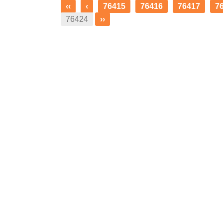
‹‹
‹
76415
76416
76417
7
76424
››