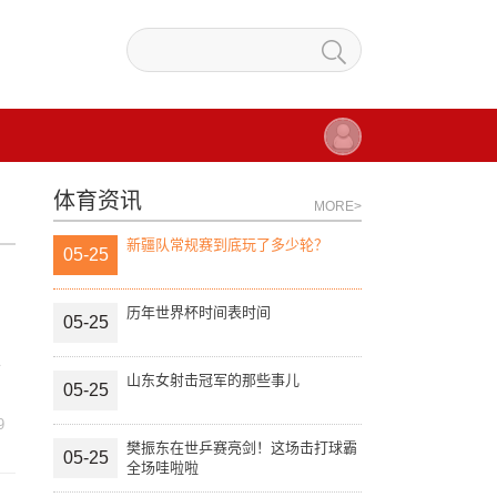
体育资讯
MORE>
新疆队常规赛到底玩了多少轮？
05-25
历年世界杯时间表时间
05-25
人
山东女射击冠军的那些事儿
05-25
9
樊振东在世乒赛亮剑！这场击打球霸
05-25
全场哇啦啦