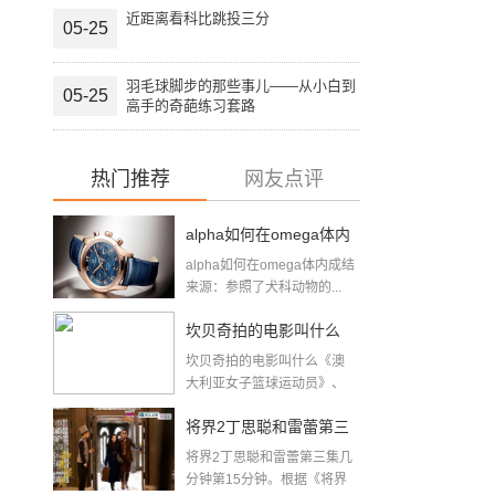
近距离看科比跳投三分
05-25
羽毛球脚步的那些事儿——从小白到
05-25
高手的奇葩练习套路
热门推荐
网友点评
alpha如何在omega体内
alpha如何在omega体内成结
成结(顶开OMEGA腔道
来源：参照了犬科动物的...
成结疼哭的简单介绍)
坎贝奇拍的电影叫什么
坎贝奇拍的电影叫什么《澳
(伊丽莎白坎贝奇)
大利亚女子篮球运动员》、
《品味人...
将界2丁思聪和雷蕾第三
将界2丁思聪和雷蕾第三集几
集几分钟(将界2第3集酒
分钟第15分钟。根据《将界