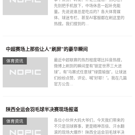
先别把手机放下，中场休息一起补充能
量。先说说谁总是吃瓜的？各大体育媒
体、球迷专栏、甚至AI客服都在刷这里的
热搜。我们搜到的...
中超赛场上那些让人“刷屏”的豪华瞬间
最近中超联赛的热烈程度堪比抖音热搜，
体育资讯
微博上刷到的瞬间里有“锁定世界三大进
球”，有“马赛式任意球”“绿茵瑜伽”，让球迷
们纷纷点赞、评论、喊“好耶！”。我在几篇
官方公告...
陕西全运会羽毛球半决赛现场报道
各位小伙伴大妈大爷们，今天我们带来的
体育资讯
不只是羽球赛事，更是精神百倍、汗水翻
滚的现场大爆炸！陕西全运会羽毛球半决