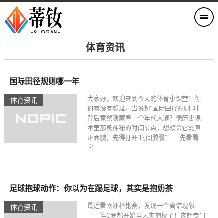
体育资讯
国际田径规则哪一年
大家好，欢迎来到今天的体育小课堂！你
体育资讯
们有没有想过，当说起“国际田径规则”时，
背后竟然隐藏着一个年代大谜？像历史课
本里那段神秘的时间节点，想领会它的真
正面貌，先得打开“时间胶囊”——先看看
它...
足球抱球动作：你以为在踢足球，其实是抱奶茶
最近看欧洲杯比赛，发现一个离谱现象
体育资讯
——连C罗都开始当人肉抱枕了！这期专门