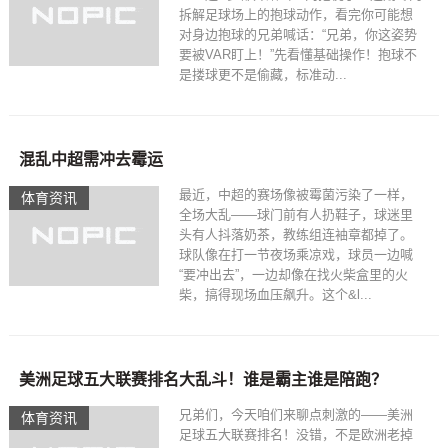
拆解足球场上的抱球动作，看完你可能想
对身边抱球的兄弟喊话：“兄弟，你这姿势
要被VAR盯上！”先看懂基础操作！抱球不
是搂球更不是偷藏，标准动...
混乱中超需冲去霉运
最近，中超的赛场像被霉菌污染了一样，
体育资讯
全场大乱——球门前有人扔鞋子，球迷里
头有人抖落奶茶，教练组连袖章都掉了。
球队像在打一节夜场乘凉戏，球员一边喊
“要冲出去”，一边却像在找火柴盒里的火
柴，搞得现场血压飙升。这个&l...
美洲足球五大联赛排名大乱斗！谁是霸主谁是陪跑？
兄弟们，今天咱们来聊点刺激的——美洲
体育资讯
足球五大联赛排名！没错，不是欧洲老掉