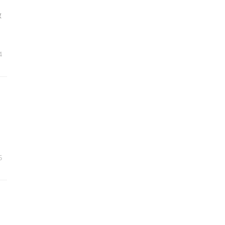
数
4
5