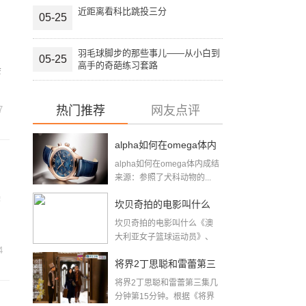
近距离看科比跳投三分
05-25
羽毛球脚步的那些事儿——从小白到
05-25
高手的奇葩练习套路
会
热门推荐
网友点评
7
alpha如何在omega体内
alpha如何在omega体内成结
成结(顶开OMEGA腔道
来源：参照了犬科动物的...
成结疼哭的简单介绍)
美
坎贝奇拍的电影叫什么
坎贝奇拍的电影叫什么《澳
(伊丽莎白坎贝奇)
大利亚女子篮球运动员》、
4
《品味人...
将界2丁思聪和雷蕾第三
将界2丁思聪和雷蕾第三集几
集几分钟(将界2第3集酒
分钟第15分钟。根据《将界