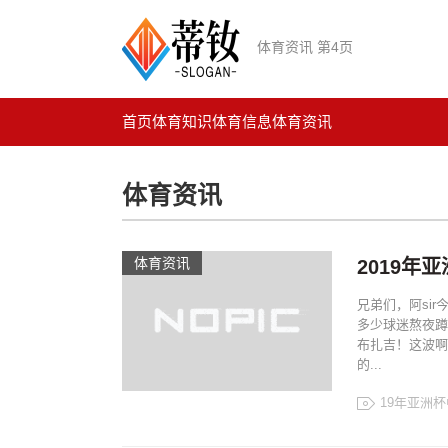
体育资讯 第4页
首页
体育知识
体育信息
体育资讯
体育资讯
体育资讯
2019年
兄弟们，阿si
多少球迷熬夜蹲
布扎吉！这波啊
的...
19年亚洲