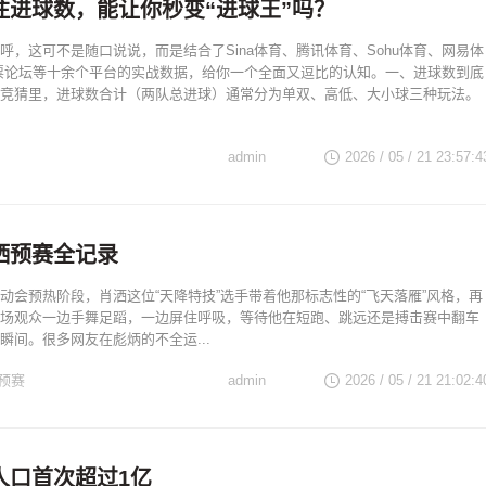
注进球数，能让你秒变“进球王”吗？
呼，这可不是随口说说，而是结合了Sina体育、腾讯体育、Sohu体育、网易体
彩票论坛等十余个平台的实战数据，给你一个全面又逗比的认知。一、进球数到底
竞猜里，进球数合计（两队总进球）通常分为单双、高低、大小球三种玩法。
admin
2026 / 05 / 21 23:57:4
场买两个数是否划算
洒预赛全记录
动会预热阶段，肖洒这位“天降特技”选手带着他那标志性的“飞天落雁”风格，再
场观众一边手舞足蹈，一边屏住呼吸，等待他在短跑、跳远还是搏击赛中翻车
瞬间。很多网友在彪炳的不全运...
预赛
admin
2026 / 05 / 21 21:02:4
人口首次超过1亿