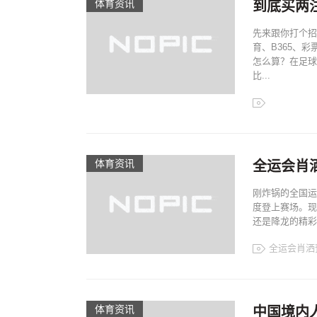
体育资讯
到底买两
先来跟你打个招
育、B365、
怎么算？在足球
比...
足球进球数一
体育资讯
全运会肖
刚炸锅的全国运
度登上赛场。现
还是降龙的精彩
全运会肖洒
体育资讯
中国境内