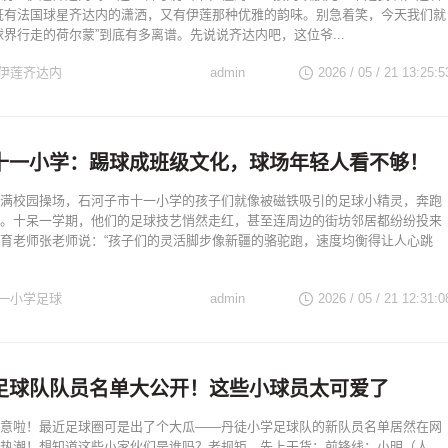
既有法国球星齐达内的潇洒，又有伊莲那种优雅的韵味。别急着笑，今天我们就
球界行走的荷尔蒙”到底有多离谱。先说说齐达内吧，这位爷...
伊莲齐达内
admin
2026 / 05 / 21 13:25:5
十一小学：踢球成班级文化，球场年轻人看不够！
满校园操场，石河子市十一小学的孩子们就像被磁铁吸引的足球小精灵，奔跑
。十呆一学期，他们的足球技艺悄然走红，甚至连周边的街坊邻居都纷纷投来
育老师张老师说：“孩子们的灵活脚步像新疆的骆驼跑，速度均衡得让人心跳
一小学足球
admin
2026 / 05 / 21 12:31:0
足球队队员名单大公开！这些小球员太可爱了
意啦！最近足球圈可是出了个大瓜——丹徒小学足球队的新队员名单居然在网
热潮！想知道这些小家伙们是谁吗？老规矩，先上干货：前锋线：小明（人