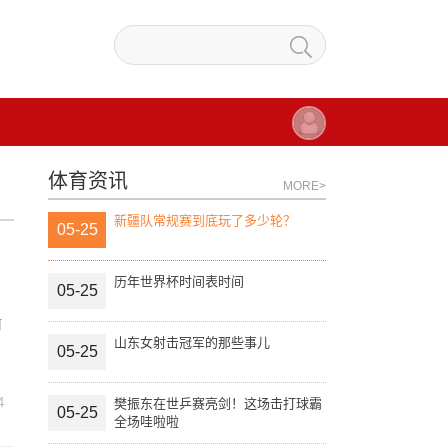
体育资讯
MORE>
新疆队常规赛到底玩了多少轮？
05-25
历年世界杯时间表时间
05-25
阿
山东女射击冠军的那些事儿
05-25
4
樊振东在世乒赛亮剑！这场击打球霸
05-25
全场哇啦啦