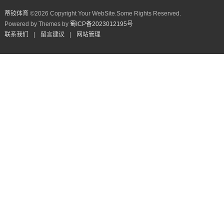
蒂钕体育
©
2026 Copyright Your WebSite.Some Rights Reserved.
Powered by Themes by
蜀ICP备2023012195号
联系我们
|
留言建议
|
网站管理