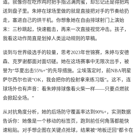
道。就像你在吃炸鸡时把手指沾满肉蜜，却忘记还是得把鸡
送到盘子里。朱婷在球场里做的就是直接把对手的节奏给扔
走，塞进自己的烘干机。你想象她在自由排球射门上演始
末：三秒跳起，快速截击，再来一次直接视觉冲击。孩子，
我看这动作简直是划掉人类运动规则的草稿。
谈到与世界级选手的较量，思考2023年世锦赛，朱婷与安德
森、克罗谢都面对面切磋。她在这场赛事中无限次出手，被
誉为“华夏出击55%+”的先导措施。尘埃落定时，前NBA明星
萨尔西尔也说“OK，我会把你的投射拿来练习版”。这不，连
球场外也有声音：看朱婷排球像看火柴一样——只要点燃就
会掀起全场。”
从对抗角度分析，她的后场防守覆盖率达到90%+，实测数据
告诉你：她像是一个移动的标签页，跑到前任何角落都能快
速粘贴。对手想企图在关键点抢球，结果被“地板迂回”都卡在