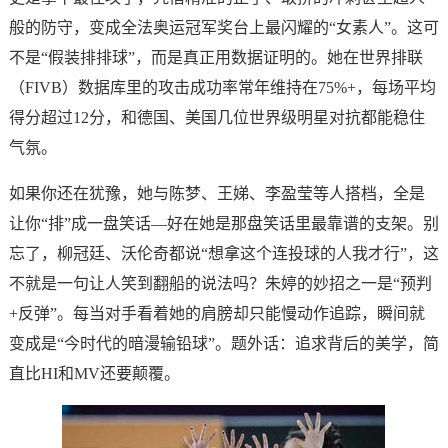
般的防守，变成全法奥运冠军奖台上最闪耀的“女素人”。这可
不是“假装排排球”，而是真正用数据证明的。她在世界排联
（FIVB）数据库里的攻击成功率常年维持在75%+，每场平均
得分超过12分，和德国、美国几位世界级明星对抗都能稳住
气氛。
如果你还在犹豫，她与陈梦、王娣、李盈莹等人搭档，全是
让你“排”成一盘笑话—好在她是那盘笑话里最靠谱的支架。别
忘了，柳冠廷、沃伦奇都说“想拿这个连投球的人我才行”，这
不就是一句让人笑到翻船的说法吗？朱婷的妙招之一是“预判
+反弹”。每当对手看着她的肩膀却只能慢动作追踪，瞬间就
变成是“今时代的暗漫输铅球”。题外话：追求背后的美学，简
直比HI和MV还要颠覆。