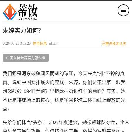
朱婷实力如何？
2026-05-25 3:03:26
体育信息
admin
已被浏览315次
中国女排朱婷实力怎么样
我们都是河东鼓槌闻风而动的球迷，今天来点“排”不掉的真
肉。说到中国女排最火的宝藏—朱婷，你们是不是第一眼就
想起那张《依旧奔跑》里把球拍扔进红尘的画面？其实，她
不止是排球场上的核心，还是宇宙排球三体曲线上绽放的光
点。
先给你们抹点“头条”—2022年奥运会，她带领球队夺金，个人
更是拿下最佳攻手，凭借精准的正手、敢拼的冲刺甚至超人