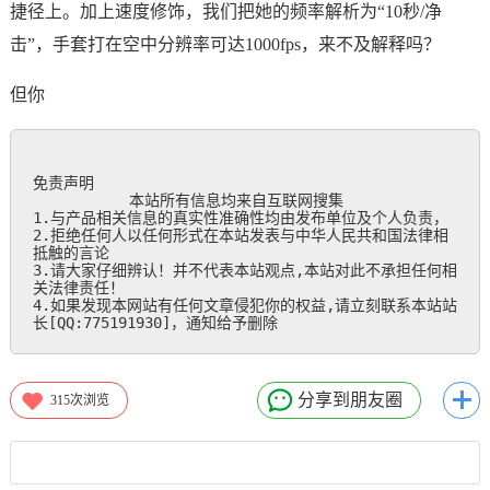
捷径上。加上速度修饰，我们把她的频率解析为“10秒/净
击”，手套打在空中分辨率可达1000fps，来不及解释吗？
但你
免责声明

           本站所有信息均来自互联网搜集

1.与产品相关信息的真实性准确性均由发布单位及个人负责，

2.拒绝任何人以任何形式在本站发表与中华人民共和国法律相
抵触的言论

3.请大家仔细辨认！并不代表本站观点,本站对此不承担任何相
关法律责任！

4.如果发现本网站有任何文章侵犯你的权益,请立刻联系本站站
长[QQ:775191930]，通知给予删除
分享到朋友圈
315
次浏览