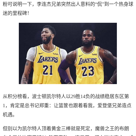
粉可说明一下，李连杰兄弟突然出人意料的“侃”到一个热身球
迷的里程碑！
从积分榜看，波士顿凯尔特人以29胜14负的战绩稳居东区第
1，肯定是总书记郑重：让篮筐也跟着看我，爱登堡兄弟造点
机遇。
但别以为凯尔特人顶着黄金三棒就是死定，魔兽之王的布朗