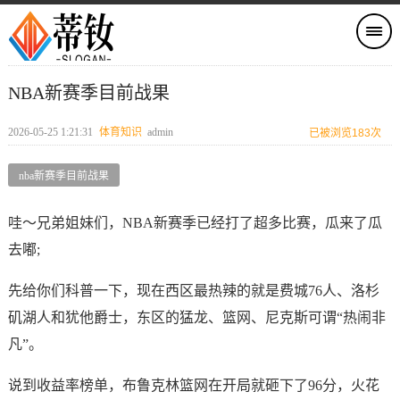
NBA新赛季目前战果
2026-05-25 1:21:31
体育知识
admin
已被浏览183次
nba新赛季目前战果
哇～兄弟姐妹们，NBA新赛季已经打了超多比赛，瓜来了瓜
去嘟;
先给你们科普一下，现在西区最热辣的就是费城76人、洛杉
矶湖人和犹他爵士，东区的猛龙、篮网、尼克斯可谓“热闹非
凡”。
说到收益率榜单，布鲁克林篮网在开局就砸下了96分，火花