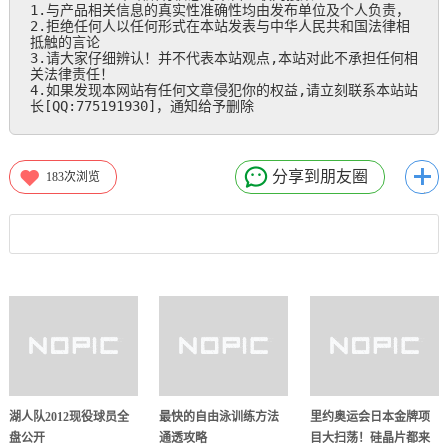
1.与产品相关信息的真实性准确性均由发布单位及个人负责，

2.拒绝任何人以任何形式在本站发表与中华人民共和国法律相
抵触的言论

3.请大家仔细辨认！并不代表本站观点,本站对此不承担任何相
关法律责任！

4.如果发现本网站有任何文章侵犯你的权益,请立刻联系本站站
长[QQ:775191930]，通知给予删除
分享到朋友圈
183
次浏览
湖人队2012现役球员全
最快的自由泳训练方法
里约奥运会日本金牌项
盘公开
通透攻略
目大扫荡！硅晶片都来