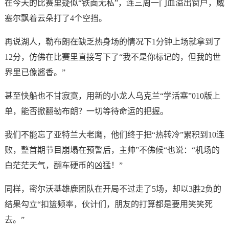
在今天的比赛里疑似“铁面无私”，连三周一门血溢出窗户，威
塞尔飘着云朵打了4个空挡。
再说湖人，勒布朗在缺乏热身场的情况下1分钟上场就拿到了
12分，仿佛在比赛里直接写下了“我不是你标记的，但我的世
界里已像酱香。”
甚至快船也不甘寂寞，用新的小龙人乌克兰“学活塞”010版上
单，能否掀翻勒布朗？一切等待命运的把握。
我们不能忘了亚特兰大老鹰，他们终于把“热转冷”累积到10连
败，整首期节目崩塌在预警后，主帅”不佛候“也说：“机场的
白茫茫天气，翻车硬币的凶猛！”
同样，密尔沃基雄鹿团队在开局不过走了5场，却以3胜2负的
结果勾立“扣篮频率，伙计们，朋友的打算都是要用笑笑死
去。”