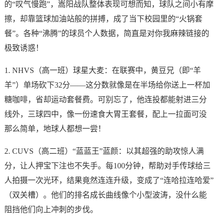
的“叹气慢跑”，嵩阳战队整体表现可想而知，球队之间小有摩
擦，却靠篮球加油站般的拼搏，成了当下校园里的“火锅套
餐”。各种“沸腾”的球员个人数据，简直是对你我麻辣链接的
极致诱惑！
1. NHVS（高一班）球星大麦：在联赛中，黄豆兄（即“羊
羊”）单场砍下32分——这分数就像是在半场给你送上一杯加
糖咖啡，省却运动套餐费。可别忘了，他连投都能射进三分
线外，三球四中，像一份速食大胃王套餐，配上一拉面可没
那么简单，地球人都想一尝！
2. CUVS（高二班）“蓝蓝王”蓝颜：以其超强的助攻惊人满
分，让人押宝下注也不失手。每100分钟，帮助对手传球给三
人拍摄一次光环，结果竟然连连升级，变成了“连哈拉连哈爱”
（双关槽）。他们的排名成长曲线像个小型波涛，没什么能
阻挡他们向上冲刺的步伐。