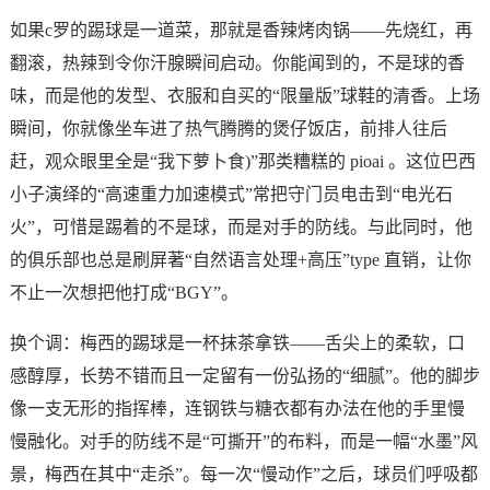
如果c罗的踢球是一道菜，那就是香辣烤肉锅——先烧红，再
翻滚，热辣到令你汗腺瞬间启动。你能闻到的，不是球的香
味，而是他的发型、衣服和自买的“限量版”球鞋的清香。上场
瞬间，你就像坐车进了热气腾腾的煲仔饭店，前排人往后
赶，观众眼里全是“我下萝卜食)”那类糟糕的 pioai 。这位巴西
小子演绎的“高速重力加速模式”常把守门员电击到“电光石
火”，可惜是踢着的不是球，而是对手的防线。与此同时，他
的俱乐部也总是刷屏著“自然语言处理+高压”type 直销，让你
不止一次想把他打成“BGY”。
换个调：梅西的踢球是一杯抹茶拿铁——舌尖上的柔软，口
感醇厚，长势不错而且一定留有一份弘扬的“细腻”。他的脚步
像一支无形的指挥棒，连钢铁与糖衣都有办法在他的手里慢
慢融化。对手的防线不是“可撕开”的布料，而是一幅“水墨”风
景，梅西在其中“走杀”。每一次“慢动作”之后，球员们呼吸都