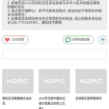
2.拒绝任何人以任何形式在本站发表与中华人民共和国法律相
抵触的言论

3.请大家仔细辨认！并不代表本站观点,本站对此不承担任何相
关法律责任！

4.如果发现本网站有任何文章侵犯你的权益,请立刻联系本站站
长[QQ:775191930]，通知给予删除
120
次浏览
分享到朋友圈
我的生活就像跳水运动
2019年北控外援风云：
足球俱乐部荣誉排名
员
谁才是真正的场上王
者？