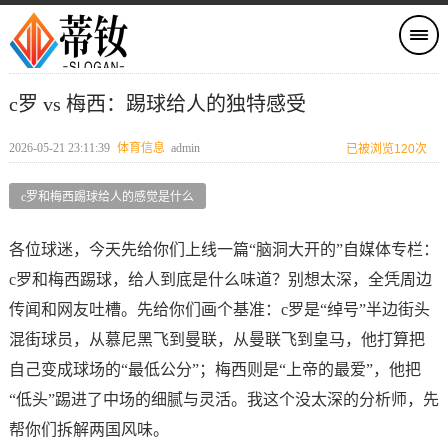
c罗 vs 梅西：踢球给人的独特感受
2026-05-21 23:11:39
体育信息
admin
已被浏览120次
c罗和梅西踢球给人的感觉是什么
各位球迷，今天先给你们上线一篇“脑洞大开的”自媒体专栏：
c罗和梅西踢球，给人到底是什么味道？别想太深，全凭周边
传闻和网友吐槽。先给你们画个基准：c罗是“绰号”半边街头
混街球员，从慕尼黑飞到曼联，从曼联飞到皇马，他打算把
自己变成球场的“最低公分”；梅西则是“上帝的最爱”，他把
“低头”踢进了中场的细腻与灵活。我这个没太深的分析师，先
帮你们拆解两国风味。