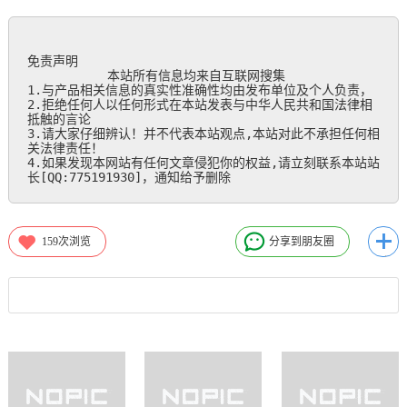
免责声明

           本站所有信息均来自互联网搜集

1.与产品相关信息的真实性准确性均由发布单位及个人负责，

2.拒绝任何人以任何形式在本站发表与中华人民共和国法律相
抵触的言论

3.请大家仔细辨认！并不代表本站观点,本站对此不承担任何相
关法律责任！

4.如果发现本网站有任何文章侵犯你的权益,请立刻联系本站站
长[QQ:775191930]，通知给予删除
159
次浏览
分享到朋友圈