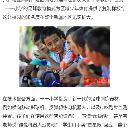
“十一小学的足球教育模式为区域少年体育提供了复制样板”。
这让校园的知名度在整个新疆地区迅速扩大。
在技术配备方面，十一小学投资了新一代的足球训练器材，
例如横向移动掷球机、反弹靶练习机器人，以及GPS跑步监测
装置。孩子们在使用这些智能设备时，表情“超级酷”，甚至有
老师说“谁说机器人没灵魂”，学生用手势“星星眼”回应，整个