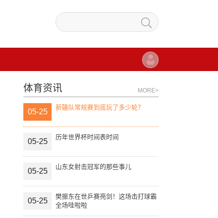
体育资讯
MORE>
新疆队常规赛到底玩了多少轮？
05-25
历年世界杯时间表时间
05-25
山东女射击冠军的那些事儿
05-25
樊振东在世乒赛亮剑！这场击打球霸
05-25
全场哇啦啦