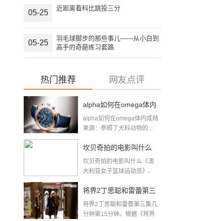
近距离看科比跳投三分
05-25
羽毛球脚步的那些事儿——从小白到
05-25
高手的奇葩练习套路
热门推荐
网友点评
alpha如何在omega体内
alpha如何在omega体内成结
成结(顶开OMEGA腔道
来源：参照了犬科动物的...
成结疼哭的简单介绍)
坎贝奇拍的电影叫什么
实
坎贝奇拍的电影叫什么《澳
(伊丽莎白坎贝奇)
大利亚女子篮球运动员》、
《品味人...
将界2丁思聪和雷蕾第三
将界2丁思聪和雷蕾第三集几
集几分钟(将界2第3集酒
分钟第15分钟。根据《将界