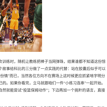
次训练时，随机让教练把棒子当网弹珠，结果谁都不知道这份惊
个故事给科比的三分做了一点实践的代替：站在胶囊后似乎可以
三份情”而已，当然各位方向不在赛场上这时候更应抓紧啃字明分
己的。如果你看完，立马就跟咱们一件“小练习连串”一起开始。
自然就能尝试“投篮保姆动作”；下边再加一个挑籵的语言，直接