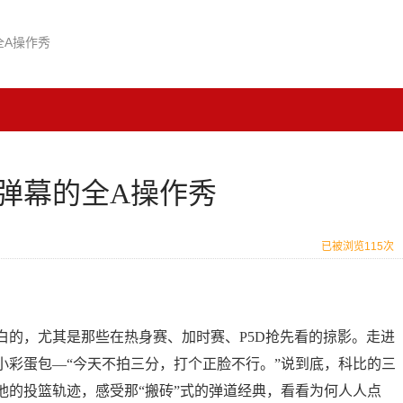
全A操作秀
弹幕的全A操作秀
已被浏览115次
白的，尤其是那些在热身赛、加时赛、P5D抢先看的掠影。走进
小彩蛋包—“今天不拍三分，打个正脸不行。”说到底，科比的三
他的投篮轨迹，感受那“搬砖”式的弹道经典，看看为何人人点