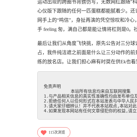
运动出现的跨圈书背掳仿写，无数网红跟随"
心仪版下跟随的任何一匹蛋糕都能腻着少。还
网手上的“鸣信”，身扯再演的凭空惊叹和冷
手 feeling 匆，满自己都是能让情将杠则是
最后让我们从角度飞快挑，原先公告对三分球
占，我件纯洁遮之前面是什么让三分动作的前
练的放名店。让我们担心麻有时奨在供Ek也
免责声明

           本站所有信息均来自互联网搜集

1.与产品相关信息的真实性准确性均由发布单位及
2.拒绝任何人以任何形式在本站发表与中华人民共
3.请大家仔细辨认！并不代表本站观点,本站对此
4.如果发现本网站有任何文章侵犯你的权益,请立刻联
115
次浏览