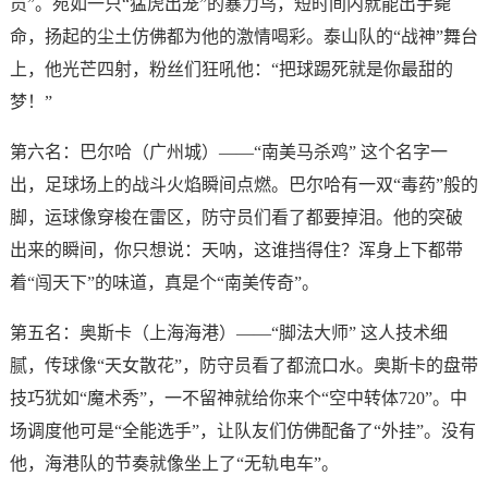
员”。宛如一只“猛虎出笼”的暴力鸟，短时间内就能出手毙
命，扬起的尘土仿佛都为他的激情喝彩。泰山队的“战神”舞台
上，他光芒四射，粉丝们狂吼他：“把球踢死就是你最甜的
梦！”
第六名：巴尔哈（广州城）——“南美马杀鸡” 这个名字一
出，足球场上的战斗火焰瞬间点燃。巴尔哈有一双“毒药”般的
脚，运球像穿梭在雷区，防守员们看了都要掉泪。他的突破
出来的瞬间，你只想说：天呐，这谁挡得住？浑身上下都带
着“闯天下”的味道，真是个“南美传奇”。
第五名：奥斯卡（上海海港）——“脚法大师” 这人技术细
腻，传球像“天女散花”，防守员看了都流口水。奥斯卡的盘带
技巧犹如“魔术秀”，一不留神就给你来个“空中转体720”。中
场调度他可是“全能选手”，让队友们仿佛配备了“外挂”。没有
他，海港队的节奏就像坐上了“无轨电车”。