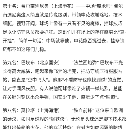
第十名：费尔南迪尼奥（上海申花）——中场“魔术师” 费尔
南迪尼奥这人简直就是传说级别，带领申花攻城略地。技术
细腻，视野开阔，球场上像有一只看不见的魔棒，控球技巧
足以让防守队员都要抓狂。这哥们儿在场上的存在感堪比“真·
开挂”，简单一句话：中场就靠他，申花能否挺过去，挂条铁
链都不如这哥们儿稳。
第九名：巴坎布（北京国安）——“法兰西炮弹” 巴坎布不光
长得高大威猛，跑起来像飞奔的坦克，把防守线压得服服帖
帖，简直是“空中飞人”。他那“不看防守也能找到球”的直觉，
让对手闻风丧胆。有人说他踢球像吃了火锅一样热烈，总能
在关键时刻送出杀手锏，国安少了他，感觉少了点“味道”。
第八名：莫拉塔（上海海港）——“铁血前锋” 这位来自欧洲
的硬汉，如同足球界的“钢铁侠”，无论是头球还是脚下技术都
能打出惊艳的火花。他的存活技能：在对方如虎添翼的防线