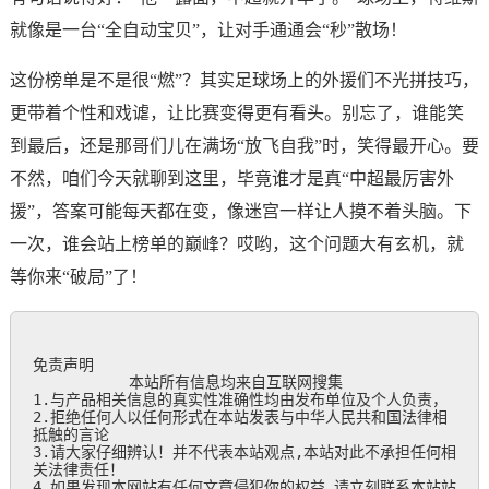
就像是一台“全自动宝贝”，让对手通通会“秒”散场！
这份榜单是不是很“燃”？其实足球场上的外援们不光拼技巧，
更带着个性和戏谑，让比赛变得更有看头。别忘了，谁能笑
到最后，还是那哥们儿在满场“放飞自我”时，笑得最开心。要
不然，咱们今天就聊到这里，毕竟谁才是真“中超最厉害外
援”，答案可能每天都在变，像迷宫一样让人摸不着头脑。下
一次，谁会站上榜单的巅峰？哎哟，这个问题大有玄机，就
等你来“破局”了！
免责声明

           本站所有信息均来自互联网搜集

1.与产品相关信息的真实性准确性均由发布单位及个人负责，

2.拒绝任何人以任何形式在本站发表与中华人民共和国法律相
抵触的言论

3.请大家仔细辨认！并不代表本站观点,本站对此不承担任何相
关法律责任！

4.如果发现本网站有任何文章侵犯你的权益,请立刻联系本站站