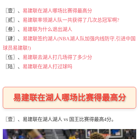
〖壹〗、
易建联在湖人哪场比赛得最高分
〖贰〗、
易建联率领湖人队一共获得了几次总冠军啊?
〖叁〗、
易建联为什么退出湖人
〖肆〗、
易建联签约湖人(NBA湖人队加强内线防守,引进中国
球员易建联!)
〖伍〗、
易建联去湖人打几场得了多少分
〖陆〗、
易建联在湖人打过球吗
易建联在湖人哪场比赛得最高分
〖壹〗、易建联在湖人湖人 vs 国王比赛得最高4分。