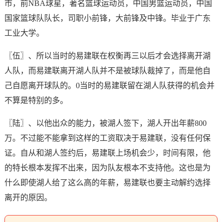
市，前NBA球星，著名篮球运动员，中国男篮运动员，中国
国家篮球队队长，司职小前锋，大前锋及中锋。毕业于广东
工业大学。
〖伍〗、所以当时的易建联在权衡再三以后才会选择离开湖
人队，而易建联离开湖人队并不是被球队裁掉了，而是他自
己自愿离开球队的。0当时的易建联留在湖人队获得的机会并
不算是特别的多。
〖陆〗、以他出众的能力，被湖人签下，湖人开出年薪800
万。不过能不能拿到这样的工资取决于易建联，没有任何保
证。自从和湖人签约后，易建联上场机会少，时间有限，他
的特长根本发挥不出来，因为队友根本不支持他。这也是为
什么即使湖人给了这么高的年薪，易建联也要主动解约选择
离开的原因。