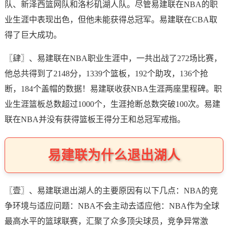
队、新泽西篮网队和洛杉矶湖人队。尽管易建联在NBA的职
业生涯中表现出色，但他未能获得总冠军。易建联在CBA取
得了巨大成功。
〖肆〗、易建联在NBA职业生涯中，一共出战了272场比赛，
他总共得到了2148分，1339个篮板，192个助攻，136个抢
断，184个盖帽的数据！易建联收获NBA生涯两座里程碑。职
业生涯篮板总数超过1000个，生涯抢断总数突破100次。易建
联在NBA并没有获得篮板王得分王和总冠军戒指。
易建联为什么退出湖人
〖壹〗、易建联退出湖人的主要原因有以下几点：NBA的竞
争环境与适应问题：NBA不会主动去适应他：NBA作为全球
最高水平的篮球联赛，汇聚了众多顶尖球员，竞争异常激