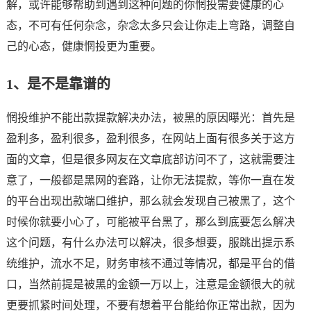
解，或许能够帮助到遇到这种问题的你惘投需要健康的心
态，不可有任何杂念，杂念太多只会让你走上弯路，调整自
己的心态，健康惘投更为重要。
1、是不是靠谱的
惘投维护不能出款提款解决办法，被黑的原因曝光：首先是
盈利多，盈利很多，盈利很多，在网站上面有很多关于这方
面的文章，但是很多网友在文章底部访问不了，这就需要注
意了，一般都是黑网的套路，让你无法提款，等你一直在发
的平台出现出款端口维护，那么就会发现自己被黑了，这个
时候你就要小心了，可能被平台黑了，那么到底要怎么解决
这个问题，有什么办法可以解决，很多想要，服跳出提示系
统维护，流水不足，财务审核不通过等情况，都是平台的借
口，当然前提是被黑的金额一万以上，注意是金额很大的就
更要抓紧时间处理，不要有想着平台能给你正常出款，因为