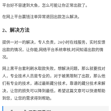
平台好不容逮到大鱼，怎么可能让你正常出款了。
在网上平台赢钱注单异常退回出款怎么解决。
2、解决方法
提供一对一的解决，专人负责，24小时在线服务，实时反馈
出款的情况，让你能,网络平台系统审核,时间知道出款的情
况。
网上黑平台套利刷水取款失败，想解决问题，那么就要找对
人，专业技术人员是专业的，对于被黑限制了出款，那么他
们有专业的技术，通过最新藏分技术，靠谱的藏分技术来解
决，让您的损失可以降到最低，希望这篇文章可以快速帮助
到您，让您的需求得到帮助。