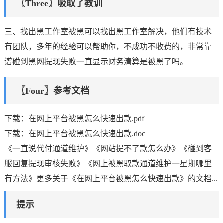
〖Three〗吸取了教训
三、找出黑工作室被黑可以找出黑工作室解决，他们有技术
有团队，多年的经验可以帮助你，不成功不收费的，非常靠
谱碰到黑网提现失败一直显示财务清算是被黑了吗。
〖Four〗参考文档
下载：在网上平台被黑怎么快速出款.pdf
下载：在网上平台被黑怎么快速出款.doc
《一直说代付通道维护》《网站提不了款怎么办》《碰到客
服回复提现审核失败》《网上被黑取款通道维护一星期哪里
有方法》更多关于《在网上平台被黑怎么快速出款》的文档...
提示