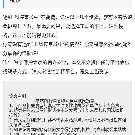
提示
遇到“风控审核中”不要慌，记住以上几个步骤，就可以有效避
免被黑！当然，最重要的是，要选择正规的平台，理性投
咨，这样才能玩得更开心！
你有没有遇到过“风控审核中”的情况？你又是怎么处理的呢？
分享你的经验吧！
注： 为了保护大家的信息安全，本文不会提供任何平台信息
或联系方式，请大家谨慎选择平台，避免上当受谝！
免责声明

           本站所有信息均来自互联网搜集

1.与产品相关信息的真实性准确性均由发布单位及个人负责，

2.拒绝任何人以任何形式在本站发表与中华人民共和国法律相
抵触的言论

3.请大家仔细辨认！并不代表本站观点,本站对此不承担任何相
关法律责任！

4.如果发现本网站有任何文章侵犯你的权益,请立刻联系本站站
长[QQ:775191930]，通知给予删除